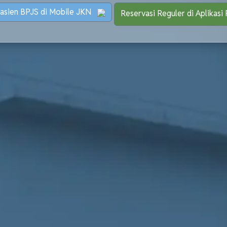
Pasien BPJS di Mobile JKN
Reservasi Reguler di Aplikas