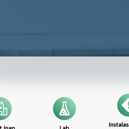
Instala
t Inap
Lab