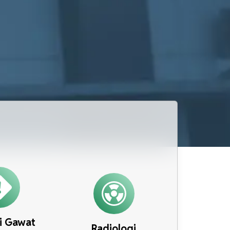
si Gawat
Radiologi